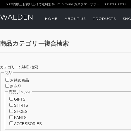
5000円以上お買い上げで送料無料 | minimum カスタマーサポート 000-0000-0000
WALDEN
HOME
ABOUT US
PRODUCTS
SHO
商品カテゴリー複合検索
カテゴリー: AND 検索
商品
お勧め商品
新商品
商品ジャンル
GIFTS
SHIRTS
SHOES
PANTS
ACCESSORIES