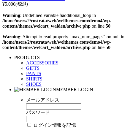
¥5,000
(税込)
Warning
: Undefined variable $additional_loop in
/home/users/2/rostrata/web/welthemes.com/demo4/wp-
content/themes/welcart_walden/archive.php
on line
50
Warning
: Attempt to read property "max_num_pages" on null in
/home/users/2/rostrata/web/welthemes.com/demo4/wp-
content/themes/welcart_walden/archive.php
on line
50
PRODUCTS
ACCESSORIES
GIFTS
PANTS
SHIRTS
SHOES
MEMBER LOGIN
メールアドレス
パスワード
ログイン情報を記憶