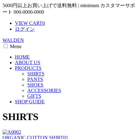
5000円以上お買い上げで送料無料 | minimum カスタマーサポ
ート 000-0000-0000
VIEW CART
0
ログイン
WALDEN
Menu
HOME
ABOUT US
PRODUCTS
SHIRTS
PANTS
SHOES
ACCESSORIES
GIFTS
SHOP GUIDE
SHIRTS
ORGANIC COTTON SHIRT01