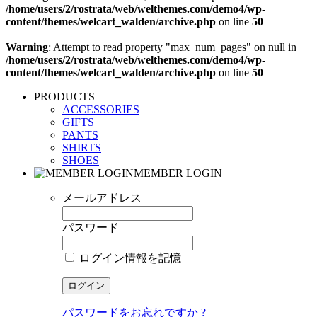
/home/users/2/rostrata/web/welthemes.com/demo4/wp-
content/themes/welcart_walden/archive.php
on line
50
Warning
: Attempt to read property "max_num_pages" on null in
/home/users/2/rostrata/web/welthemes.com/demo4/wp-
content/themes/welcart_walden/archive.php
on line
50
PRODUCTS
ACCESSORIES
GIFTS
PANTS
SHIRTS
SHOES
MEMBER LOGIN
メールアドレス
パスワード
ログイン情報を記憶
パスワードをお忘れですか ?