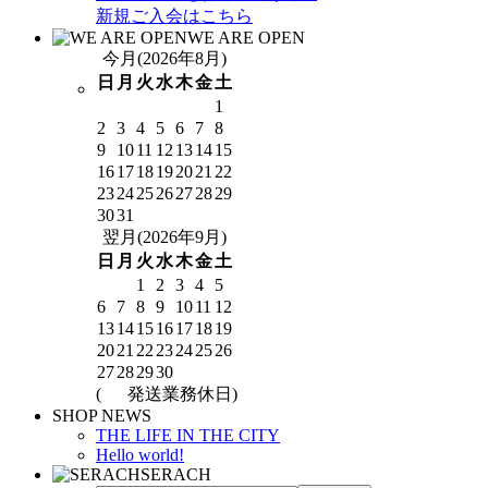
新規ご入会はこちら
WE ARE OPEN
今月(2026年8月)
日
月
火
水
木
金
土
1
2
3
4
5
6
7
8
9
10
11
12
13
14
15
16
17
18
19
20
21
22
23
24
25
26
27
28
29
30
31
翌月(2026年9月)
日
月
火
水
木
金
土
1
2
3
4
5
6
7
8
9
10
11
12
13
14
15
16
17
18
19
20
21
22
23
24
25
26
27
28
29
30
(
発送業務休日)
SHOP NEWS
THE LIFE IN THE CITY
Hello world!
SERACH